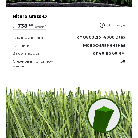
Nitero Grass-D
738
.
40
Что входит
2
от
руб/м
Плотность нити
от 8800
до 14000
Dtex
Тип нити
Монофиламентная
Высота ворса
от 40
до 60
мм.
Стежков в погонном
150
метре