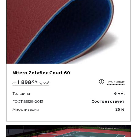
Nitero Zetaflex Court 60
1 898
.
04
Что входит
2
от
руб/м
Толщина
6
мм.
ГОСТ 55529-2013
Соответствует
Амортизация
25
%