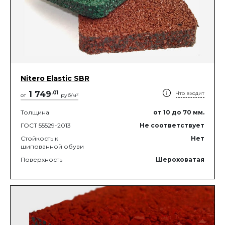
Nitero Elastic SBR
1 749
.
01
Что входит
2
от
руб/м
Толщина
от 10
до 70
мм.
ГОСТ 55529-2013
Не соответствует
Стойкость к
Нет
шипованной обуви
Поверхность
Шероховатая