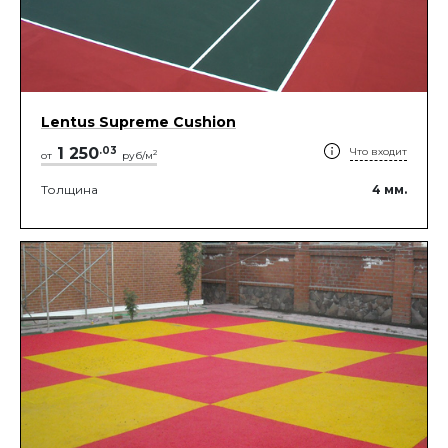
Lentus Supreme Cushion
1 250
.
03
Что входит
2
от
руб/м
Толщина
4
мм.