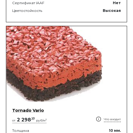
Сертификат IAAF
Нет
Цветостойкость
Высокая
Tornado Vario
2 298
.
17
Что входит
2
от
руб/м
Толщина
10
мм.