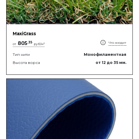
MaxiGrass
805
.
35
Что входит
2
от
руб/м
Тип нити
Монофиламентная
Высота ворса
от 12
до 35
мм.