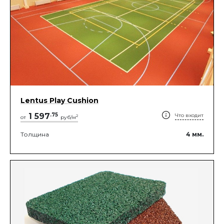
Lentus Play Cushion
1 597
.
75
Что входит
2
от
руб/м
Толщина
4
мм.