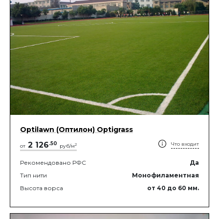
Optilawn (Оптилон) Optigrass
2 126
.
50
Что входит
2
от
руб/м
Рекомендовано РФС
Да
Тип нити
Монофиламентная
Высота ворса
от 40
до 60
мм.