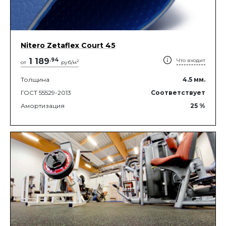
Nitero Zetaflex Court 45
1 189
.
94
Что входит
2
от
руб/м
Толщина
4.5
мм.
ГОСТ 55529-2013
Соответствует
Амортизация
25
%