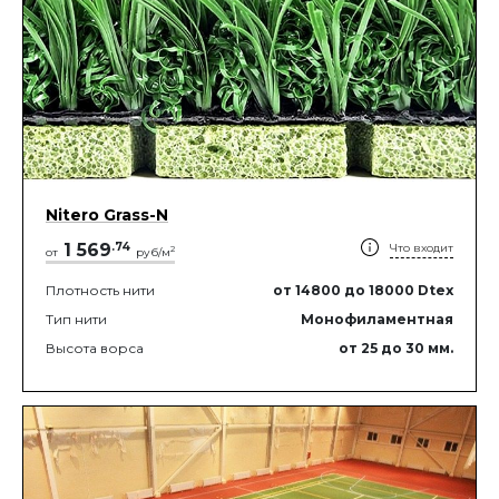
Nitero Grass-N
1 569
.
74
Что входит
2
от
руб/м
Плотность нити
от 14800
до 18000
Dtex
Тип нити
Монофиламентная
Высота ворса
от 25
до 30
мм.