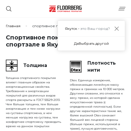
Сортировать по:
Главная
спортивное покрытие пола в спортзале
Якутск -
это Ваш город?
Спортивное покрытие пола в
спортзале в Якутске
Да
Выбрать другой
Сбросить
Применить
Плотность
Толщина
нити
Толщина спортивного покрытия
Dtex. Единица измерения,
влияет главным образом на
обозначающая линейную массу
амортизационные свойства.
пряжи в граммах на 10 000 метров.
Требования к амортизации
Другими словами, это относится к
покрытий для различных видов
весу пряжи, из которой сделана
спорта раскрыты в ГОСТ 55529-2013.
искусственная трава (с
Чем больше толщина, тем больше
определенной плотностью). Если
амортизация и тем ниже нагрузки
другие характеристики такие же,
на суставы спортсмена, а чем
более высокий Dtex означает
меньше нагрузка на суставы, тем
больший вес лицевой стороны
комфортнее спортсмену проводить
(больше пряжи, используемой в
время на данном покрытии
траве), лучшую долговечность,