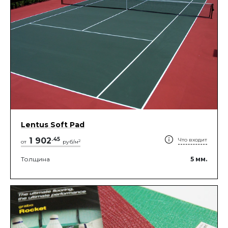
Lentus Soft Pad
1 902
.
45
Что входит
2
от
руб/м
Толщина
5
мм.