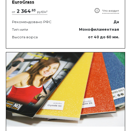
EuroGrass
2 364
.
93
Что входит
2
от
руб/м
Рекомендовано РФС
Да
Тип нити
Монофиламентная
Высота ворса
от 40
до 60
мм.