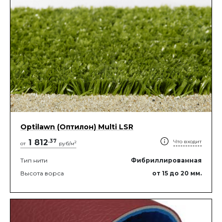
Optilawn (Оптилон) Multi LSR
1 812
.
37
Что входит
2
от
руб/м
Тип нити
Фибриллированная
Высота ворса
от 15
до 20
мм.