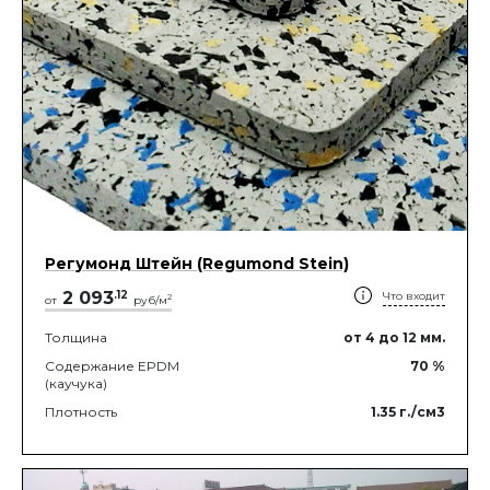
Регумонд Штейн (Regumond Stein)
2 093
.
12
Что входит
2
от
руб/м
Толщина
от 4
до 12
мм.
Содержание EPDM
70
%
(каучука)
Плотность
1.35
г./см3