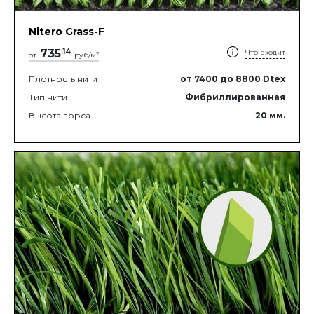
Nitero Grass-F
735
.
14
Что входит
2
от
руб/м
Плотность нити
от 7400
до 8800
Dtex
Тип нити
Фибриллированная
Высота ворса
20
мм.