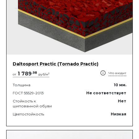
Daltosport Practic (Tornado Practic)
1 789
.
98
Что входит
2
от
руб/м
Толщина
10
мм.
ГОСТ 55529-2013
Не соответствует
Стойкость к
Нет
шипованной обуви
Цветостойкость
Низкая