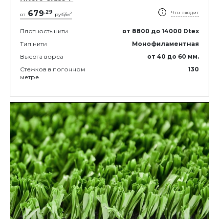
679
.
29
Что входит
2
от
руб/м
Плотность нити
от 8800
до 14000
Dtex
Тип нити
Монофиламентная
Высота ворса
от 40
до 60
мм.
Стежков в погонном
130
метре