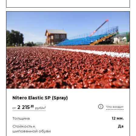
Nitero Elastic SP (Spray)
2 215
.
81
Что входит
2
от
руб/м
Толщина
12
мм.
Стойкость к
Да
шипованной обуви