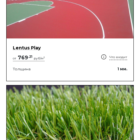
Lentus Play
769
.
21
Что входит
2
от
руб/м
Толщина
1
мм.