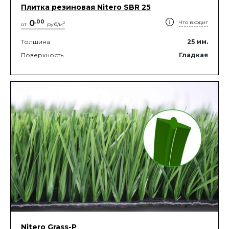
Плитка резиновая Nitero SBR 25
0
.
00
Что входит
2
от
руб/м
Толщина
25
мм.
Поверхность
Гладкая
Nitero Grass-P