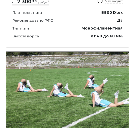
2 300
.
84
Что входит
2
от
руб/м
Плотность нити
8800
Dtex
Рекомендовано РФС
Да
Тип нити
Монофиламентная
Высота ворса
от 40
до 60
мм.