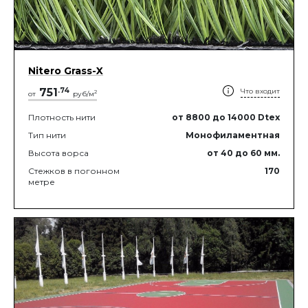
Nitero Grass-X
751
.
74
Что входит
2
от
руб/м
Плотность нити
от 8800
до 14000
Dtex
Тип нити
Монофиламентная
Высота ворса
от 40
до 60
мм.
Стежков в погонном
170
метре