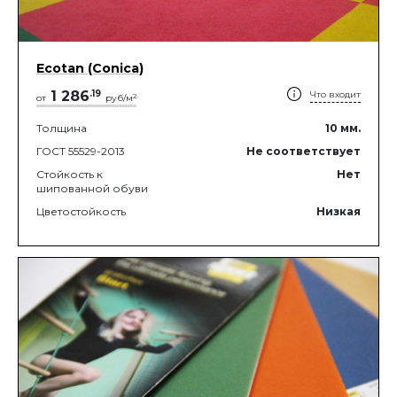
Ecotan (Conica)
1 286
.
19
Что входит
2
от
руб/м
Толщина
10
мм.
ГОСТ 55529-2013
Не соответствует
Стойкость к
Нет
шипованной обуви
Цветостойкость
Низкая