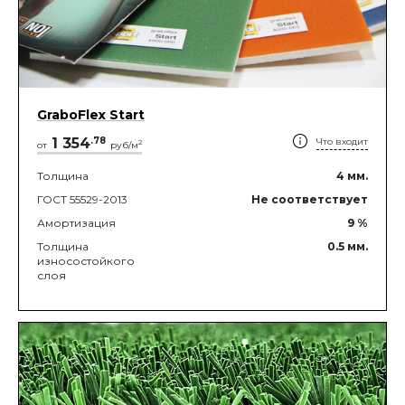
GraboFlex Start
1 354
.
78
Что входит
2
от
руб/м
Толщина
4
мм.
ГОСТ 55529-2013
Не соответствует
Амортизация
9
%
Толщина
0.5
мм.
износостойкого
слоя