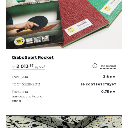
GraboSport Rocket
2 013
.
97
Что входит
2
от
руб/м
Толщина
3.8
мм.
ГОСТ 55529-2013
Не соответствует
Толщина
0.75
мм.
износостойкого
слоя