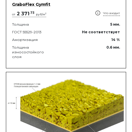
GraboFlex Gymfit
2 371
.
73
Что входит
2
от
руб/м
Толщина
5
мм.
ГОСТ 55529-2013
Не соответствует
Амортизация
14
%
Толщина
0.6
мм.
износостойкого
слоя