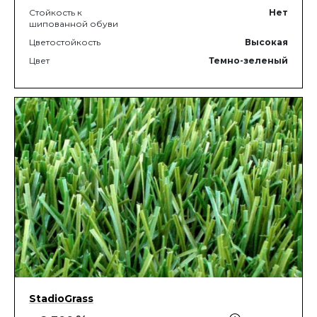
Стойкость к
Нет
шипованной обуви
Цветостойкость
Высокая
Цвет
Темно-зеленый
StadioGrass