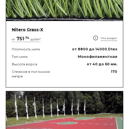
Nitero Grass-X
751
.
74
Что входит
2
от
руб/м
Плотность нити
от 8800
до 14000
Dtex
Тип нити
Монофиламентная
Высота ворса
от 40
до 60
мм.
Стежков в погонном
170
метре