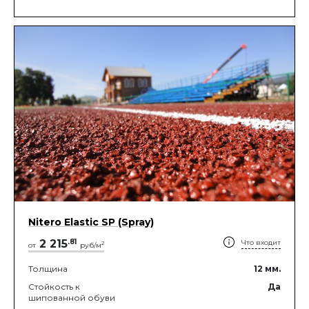
Nitero Elastic SP (Spray)
2 215
.
81
Что входит
2
от
руб/м
Толщина
12
мм.
Стойкость к
Да
шипованной обуви