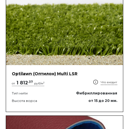
Optilawn (Оптилон) Multi LSR
1 812
.
37
Что входит
2
от
руб/м
Тип нити
Фибриллированная
Высота ворса
от 15
до 20
мм.