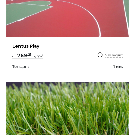
Lentus Play
769
.
21
Что входит
2
от
руб/м
Толщина
1
мм.