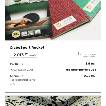
GraboSport Rocket
2 013
.
97
Что входит
2
от
руб/м
Толщина
3.8
мм.
ГОСТ 55529-2013
Не соответствует
Толщина
0.75
мм.
износостойкого
слоя