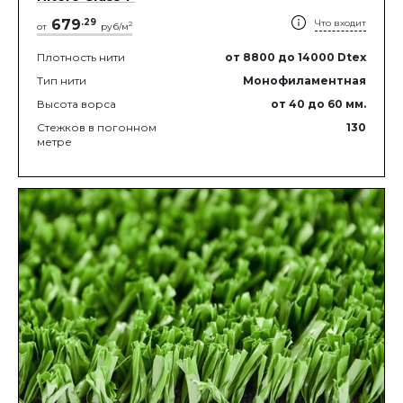
679
.
29
Что входит
2
от
руб/м
Плотность нити
от 8800
до 14000
Dtex
Тип нити
Монофиламентная
Высота ворса
от 40
до 60
мм.
Стежков в погонном
130
метре