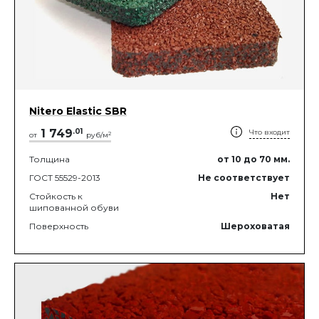
Nitero Elastic SBR
1 749
.
01
Что входит
2
от
руб/м
Толщина
от 10
до 70
мм.
ГОСТ 55529-2013
Не соответствует
Стойкость к
Нет
шипованной обуви
Поверхность
Шероховатая