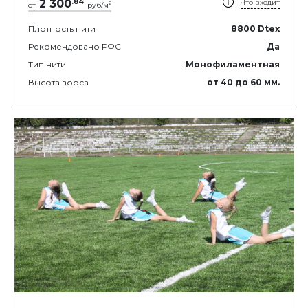
2 300
.
84
Что входит
2
от
руб/м
Плотность нити
8800
Dtex
Рекомендовано РФС
Да
Тип нити
Монофиламентная
Высота ворса
от 40
до 60
мм.