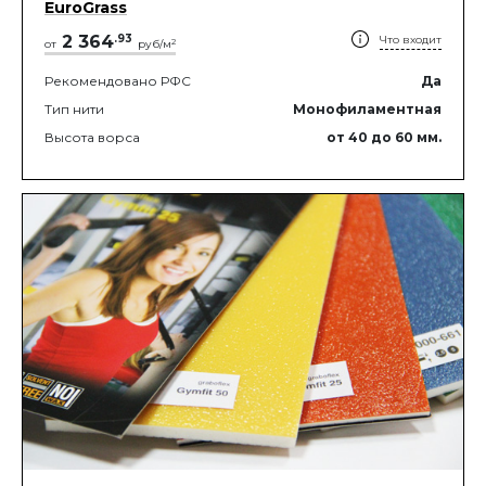
EuroGrass
2 364
.
93
Что входит
2
от
руб/м
Рекомендовано РФС
Да
Тип нити
Монофиламентная
Высота ворса
от 40
до 60
мм.