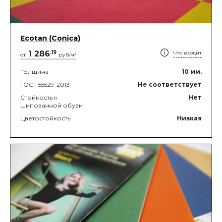
Ecotan (Conica)
1 286
.
19
Что входит
2
от
руб/м
Толщина
10
мм.
ГОСТ 55529-2013
Не соответствует
Стойкость к
Нет
шипованной обуви
Цветостойкость
Низкая