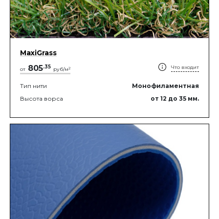
MaxiGrass
805
.
35
Что входит
2
от
руб/м
Тип нити
Монофиламентная
Высота ворса
от 12
до 35
мм.