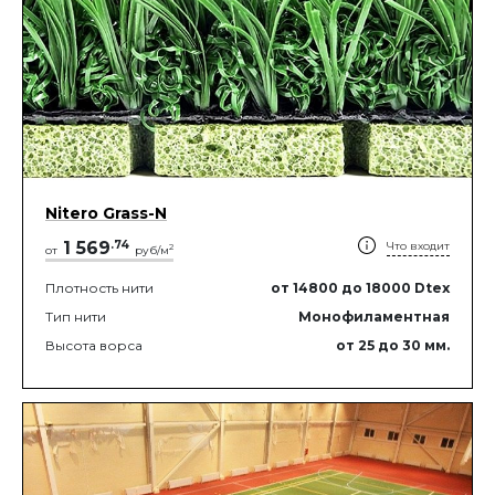
Nitero Grass-N
1 569
.
74
Что входит
2
от
руб/м
Плотность нити
от 14800
до 18000
Dtex
Тип нити
Монофиламентная
Высота ворса
от 25
до 30
мм.