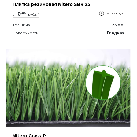
Плитка резиновая Nitero SBR 25
0
.
00
Что входит
2
от
руб/м
Толщина
25
мм.
Поверхность
Гладкая
Nitero Grass-P