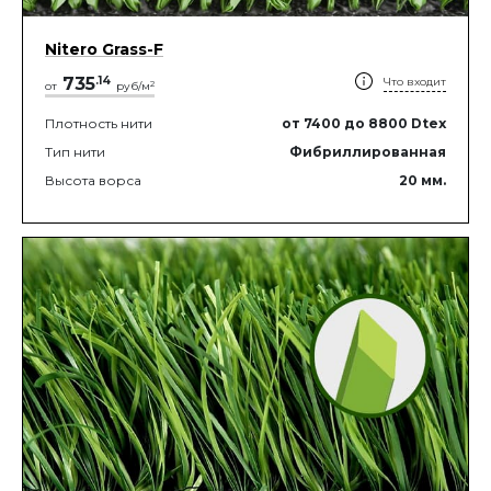
Nitero Grass-F
735
.
14
Что входит
2
от
руб/м
Плотность нити
от 7400
до 8800
Dtex
Тип нити
Фибриллированная
Высота ворса
20
мм.