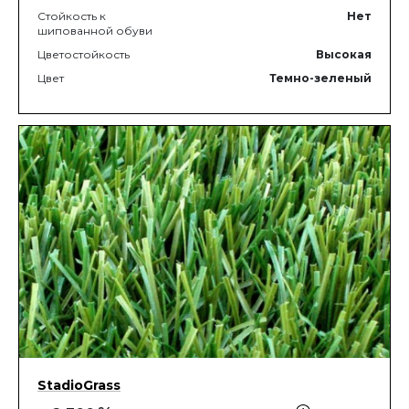
Стойкость к
Нет
шипованной обуви
Цветостойкость
Высокая
Цвет
Темно-зеленый
StadioGrass