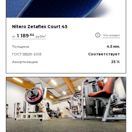
Nitero Zetaflex Court 45
1 189
.
94
Что входит
2
от
руб/м
Толщина
4.5
мм.
ГОСТ 55529-2013
Соответствует
Амортизация
25
%