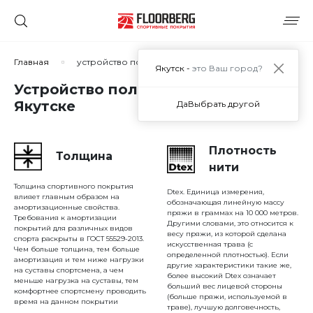
Сортировать по:
Главная
устройство полов спортзала
Якутск -
это Ваш город?
Устройство полов спортзала в
Якутске
Да
Выбрать другой
Сбросить
Применить
Плотность
Толщина
нити
Толщина спортивного покрытия
Dtex. Единица измерения,
влияет главным образом на
обозначающая линейную массу
амортизационные свойства.
пряжи в граммах на 10 000 метров.
Требования к амортизации
Другими словами, это относится к
покрытий для различных видов
весу пряжи, из которой сделана
спорта раскрыты в ГОСТ 55529-2013.
искусственная трава (с
Чем больше толщина, тем больше
определенной плотностью). Если
амортизация и тем ниже нагрузки
другие характеристики такие же,
на суставы спортсмена, а чем
более высокий Dtex означает
меньше нагрузка на суставы, тем
больший вес лицевой стороны
комфортнее спортсмену проводить
(больше пряжи, используемой в
время на данном покрытии
траве), лучшую долговечность,