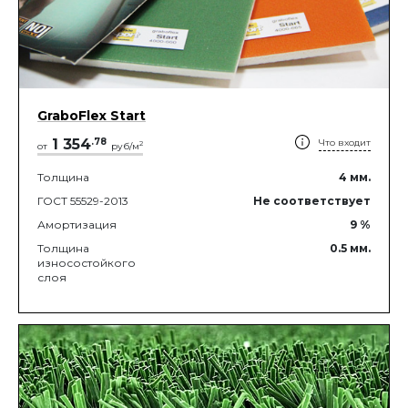
GraboFlex Start
1 354
.
78
Что входит
2
от
руб/м
Толщина
4
мм.
ГОСТ 55529-2013
Не соответствует
Амортизация
9
%
Толщина
0.5
мм.
износостойкого
слоя