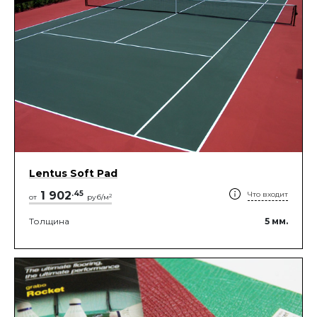
Lentus Soft Pad
1 902
.
45
Что входит
2
от
руб/м
Толщина
5
мм.