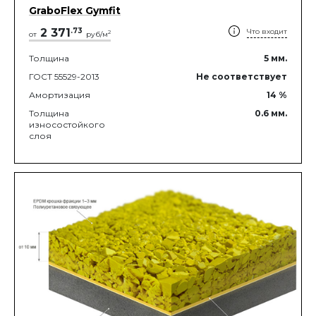
GraboFlex Gymfit
2 371
.
73
Что входит
2
от
руб/м
Толщина
5
мм.
ГОСТ 55529-2013
Не соответствует
Амортизация
14
%
Толщина
0.6
мм.
износостойкого
слоя