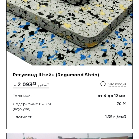
Регумонд Штейн (Regumond Stein)
2 093
.
12
Что входит
2
от
руб/м
Толщина
от 4
до 12
мм.
Содержание EPDM
70
%
(каучука)
Плотность
1.35
г./см3