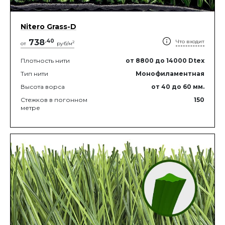
Nitero Grass-D
738
.
40
Что входит
2
от
руб/м
Плотность нити
от 8800
до 14000
Dtex
Тип нити
Монофиламентная
Высота ворса
от 40
до 60
мм.
Стежков в погонном
150
метре