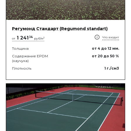
Регумонд Стандарт (Regumond standart)
1 241
.
14
Что входит
2
от
руб/м
Толщина
от 4
до 12
мм.
Содержание EPDM
от 20
до 50
%
(каучука)
Плотность
1
г./см3