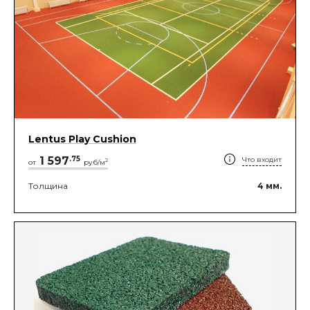
Lentus Play Cushion
1 597
.
75
Что входит
2
от
руб/м
Толщина
4
мм.