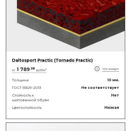
Daltosport Practic (Tornado Practic)
1 789
.
98
Что входит
2
от
руб/м
Толщина
10
мм.
ГОСТ 55529-2013
Не соответствует
Стойкость к
Нет
шипованной обуви
Цветостойкость
Низкая