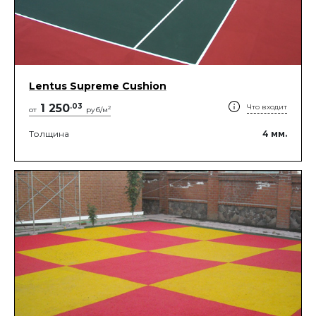
Lentus Supreme Cushion
1 250
.
03
Что входит
2
от
руб/м
Толщина
4
мм.