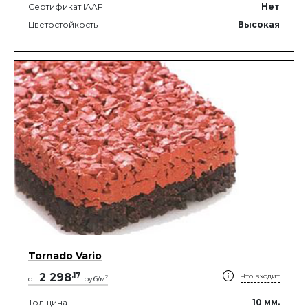
Сертификат IAAF
Нет
Цветостойкость
Высокая
Tornado Vario
2 298
.
17
Что входит
2
от
руб/м
Толщина
10
мм.