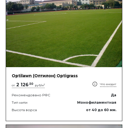
Optilawn (Оптилон) Optigrass
2 126
.
50
Что входит
2
от
руб/м
Рекомендовано РФС
Да
Тип нити
Монофиламентная
Высота ворса
от 40
до 60
мм.