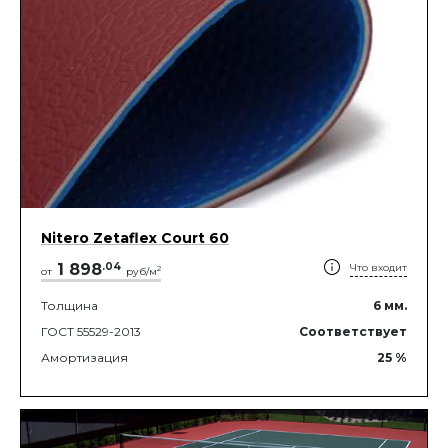
Nitero Zetaflex Court 60
1 898
.
04
Что входит
2
от
руб/м
Толщина
6
мм.
ГОСТ 55529-2013
Соответствует
Амортизация
25
%